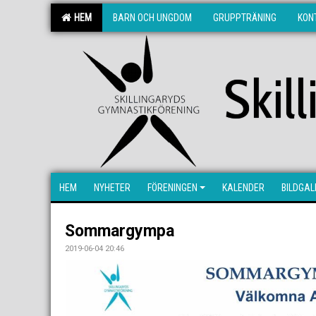
HEM
BARN OCH UNGDOM
GRUPPTRÄNING
KON
Skil
HEM
NYHETER
FÖRENINGEN
KALENDER
BILDGAL
Sommargympa
2019-06-04 20:46