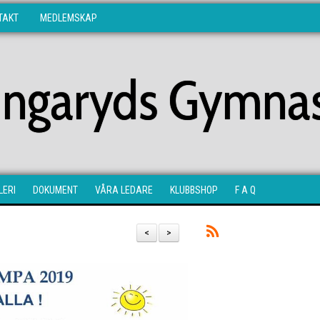
TAKT
MEDLEMSKAP
lingaryds Gymnas
LERI
DOKUMENT
VÅRA LEDARE
KLUBBSHOP
F A Q
<
>