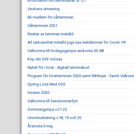
Information om terminsstart vt -21
Veckans utmaning
Bli medlem för vårterminen
Vårterminen 2021
Resten av terminen inställd
All verksamhet inställd pga nya restriktioner för Covid-19!
Välkomna till lördagsgympa veckorna 45-48!
Köp din SGF-mössa
Nyhet för i höst - digitalt terminskort
Program för höstterminen 2020 samt Riktlinjer - Varmt Välkom
Spring Loss Med OSS
Hösten 2020
Välkomna till Sensommarfys!
Sommargympa v.21-25
Utomhusträning v.18, 19 och 20
Årsmöte 6 maj