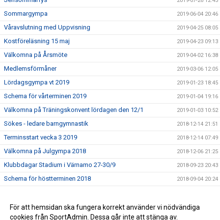
2019-07-26 12:43
Sommargympa
2019-06-04 20:46
Våravslutning med Uppvisning
2019-04-25 08:05
Kostföreläsning 15 maj
2019-04-23 09:13
Välkomna på Årsmöte
2019-04-02 16:38
Medlemsförmåner
2019-03-06 12:05
Lördagsgympa vt 2019
2019-01-23 18:45
Schema för vårterminen 2019
2019-01-04 19:16
Välkomna på Träningskonvent lördagen den 12/1
2019-01-03 10:52
Sökes - ledare barngymnastik
2018-12-14 21:51
Terminsstart vecka 3 2019
2018-12-14 07:49
Välkomna på Julgympa 2018
2018-12-06 21:25
Klubbdagar Stadium i Värnamo 27-30/9
2018-09-23 20:43
Schema för höstterminen 2018
2018-09-04 20:24
Höstterminen 2018
2018-08-12 20:42
Sommargympa 2018
För att hemsidan ska fungera korrekt använder vi nödvändiga
2018-07-09 10:22
cookies från SportAdmin. Dessa går inte att stänga av.
Uppvisning/Avslutning 6 maj