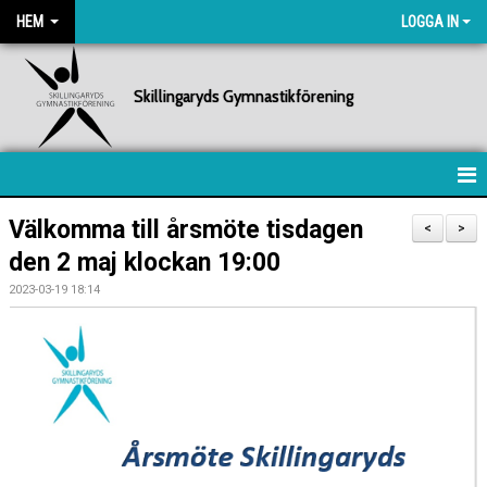
HEM
LOGGA IN
Skillingaryds Gymnastikförening
HEM
Välkomma till årsmöte tisdagen
<
>
den 2 maj klockan 19:00
NYHETER
2023-03-19 18:14
FÖRENINGEN
KALENDER
BILDGALLERI
DOKUMENT