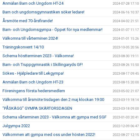
Anmälan Barn och Ungdom HT-24
2024-07-28 17:10
Barn och ungdomsgymnastiken söker ledare!
2024-06-16 10:37
Årsmöte med 70-årsfirande!
2024-04-02 21:51
Barn- och Ungdomsgympa - Öppet för nya medlemmar!
2024-01-07 11:17
Välkomna till vårterminen 2024!
2024-01-01 15:26
Träningskonvent 14/10
2023-10-05 20:56
Schema höstterminen 2023 - Välkomna!
2023-08-30 19:11
Barn- och Truppgymnastik i Skillingaryds GF!
2023-08-26 15:50
Sökes - Hjälpledare till Lekgympa!
2023-08-17 09:45
Anmälan Barn och Ungdom HT-23
2023-08-15 20:00
Föreningens första hedersmedlem
2023-05-02 21:07
Välkomma till årsmöte tisdagen den 2 maj klockan 19:00
2023-03-19 18:14
”PÅSKÄGG” GYMPA SKÄRTORSDAGEN
2023-03-18 09:00
Schema vårterminen 2023 - Välkomna att gympa med SGF
2023-01-03 20:41
Julgympa 2022
2022-12-09 06:47
Välkommen att gympa med oss under hösten 2022!
2022-08-27 12:15