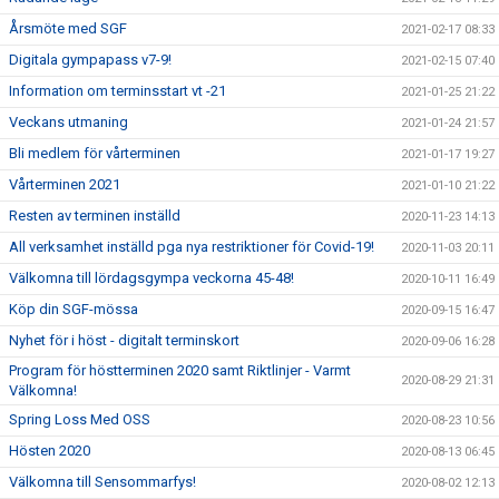
Årsmöte med SGF
2021-02-17 08:33
Digitala gympapass v7-9!
2021-02-15 07:40
Information om terminsstart vt -21
2021-01-25 21:22
Veckans utmaning
2021-01-24 21:57
Bli medlem för vårterminen
2021-01-17 19:27
Vårterminen 2021
2021-01-10 21:22
Resten av terminen inställd
2020-11-23 14:13
All verksamhet inställd pga nya restriktioner för Covid-19!
2020-11-03 20:11
Välkomna till lördagsgympa veckorna 45-48!
2020-10-11 16:49
Köp din SGF-mössa
2020-09-15 16:47
Nyhet för i höst - digitalt terminskort
2020-09-06 16:28
Program för höstterminen 2020 samt Riktlinjer - Varmt
2020-08-29 21:31
Välkomna!
Spring Loss Med OSS
2020-08-23 10:56
Hösten 2020
2020-08-13 06:45
Välkomna till Sensommarfys!
2020-08-02 12:13