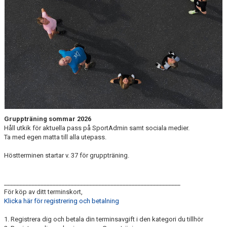
K & S
KETTLEBELL STRONG
PS-MOVEMENT
SOMA MOVE
STEG & STYRKA
STYRKA/STRETCH
Gruppträning sommar 2026
Håll utkik för aktuella pass på SportAdmin samt sociala medier.
Ta med egen matta till alla utepass.
Höstterminen startar v. 37 för gruppträning.
__________________________________________________________
För köp av ditt terminskort,
Klicka här för registrering och betalning
1. Registrera dig och betala din terminsavgift i den kategori du tillhör