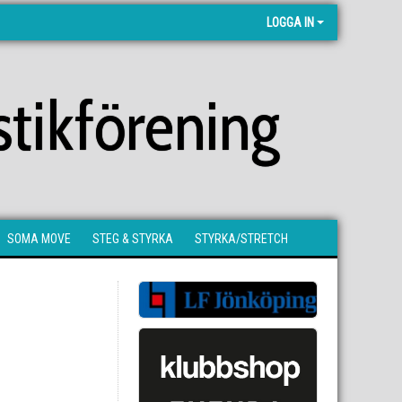
LOGGA IN
tikförening
SOMA MOVE
STEG & STYRKA
STYRKA/STRETCH