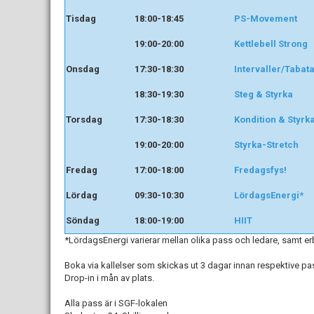
Tisdag
18:00-18:45
PS-Movement
19:00-20:00
Kettlebell Strong
Onsdag
17:30-18:30
Intervaller/Tabat
18:30-19:30
Steg & Styrka
Torsdag
17:30-18:30
Kondition & Styrk
19:00-20:00
Styrka-Stretch
Fredag
17:00-18:00
Fredagsfys!
Lördag
09:30-10:30
LördagsEnergi*
Söndag
18:00-19:00
HIIT
*LördagsEnergi varierar mellan olika pass och ledare, samt erbj
Boka via kallelser som skickas ut 3 dagar innan respektive pa
Drop-in i mån av plats.
Alla pass är i SGF-lokalen