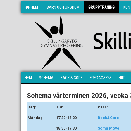
HEM
BARN OCH UNGDOM
GRUPPTRÄNING
KON
Skil
HEM
SCHEMA
BACK & CORE
FREDAGSFYS
HIIT
Schema vårterminen 2026, vecka 3
Dag:
Tid:
Pass:
Måndag
17:30-18:20
Back&Core
18:30-19:30
Soma Move