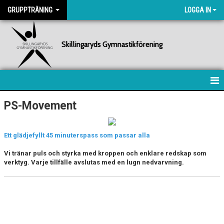
GRUPPTRÄNING
LOGGA IN
Skillingaryds Gymnastikförening
HEM
PS-Movement
SCHEMA
Ett glädjefyllt 45 minuterspass som passar alla
BACK & CORE
Vi tränar puls och styrka med kroppen och enklare redskap som
verktyg. Varje tillfälle avslutas med en lugn nedvarvning.
FREDAGSFYS
HIIT
INTERVALLER/TABATA