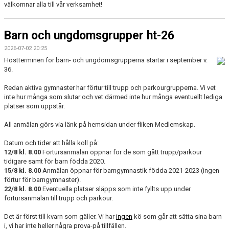
välkomnar alla till vår verksamhet!
VÅRA LEDARE
KLUBBSHOP
Barn och ungdomsgrupper ht-26
2026-07-02 20:25
F A Q
Höstterminen för barn- och ungdomsgrupperna startar i september v.
36.
Redan aktiva gymnaster har förtur till trupp och parkourgrupperna. Vi vet
inte hur många som slutar och vet därmed inte hur många eventuellt lediga
platser som uppstår.
All anmälan görs via länk på hemsidan under fliken Medlemskap.
Datum och tider att hålla koll på:
12/8 kl. 8.00
Förtursanmälan öppnar för de som gått trupp/parkour
tidigare samt för barn födda 2020.
15/8 kl. 8.00
Anmälan öppnar för barngymnastik födda 2021-2023 (ingen
förtur för barngymnaster).
22/8 kl. 8.00
Eventuella platser släpps som inte fyllts upp under
förtursanmälan till trupp och parkour.
Det är först till kvarn som gäller. Vi har
ingen
kö som går att sätta sina barn
i, vi har inte heller några prova-på tillfällen.