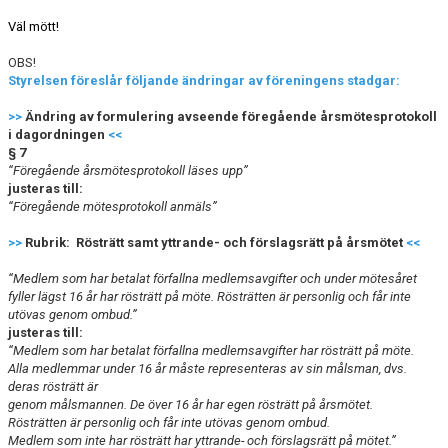
Väl mött!
OBS!
Styrelsen föreslår följande ändringar av föreningens stadgar:
>>
Ändring av formulering avseende föregående årsmötesprotokoll
i dagordningen
<<
§ 7
“Föregående årsmötesprotokoll läses upp”
justeras till:
“Föregående mötesprotokoll anmäls”
>>
Rubrik: Rösträtt samt yttrande- och förslagsrätt på årsmötet
<<
“Medlem som har betalat förfallna medlemsavgifter och under mötesåret
fyller lägst 16 år har rösträtt på möte. Rösträtten är personlig och får inte
utövas genom ombud.”
justeras till:
“Medlem som har betalat förfallna medlemsavgifter har rösträtt på möte.
Alla medlemmar under 16 år måste representeras av sin målsman, dvs.
deras rösträtt är
genom målsmannen. De över 16 år har egen rösträtt på årsmötet.
Rösträtten är personlig och får inte utövas genom ombud.
Medlem som inte har rösträtt har yttrande- och förslagsrätt på mötet.”