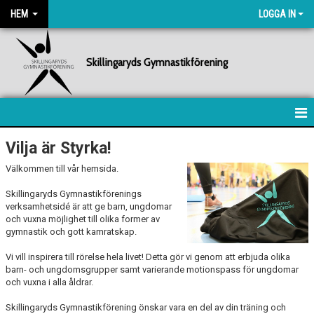
HEM
LOGGA IN
Skillingaryds Gymnastikförening
HEM
Vilja är Styrka!
Välkommen till vår hemsida.
NYHETER
Skillingaryds Gymnastikförenings
FÖRENINGEN
verksamhetsidé är att ge barn, ungdomar
och vuxna möjlighet till olika former av
gymnastik och gott kamratskap.
KALENDER
Vi vill inspirera till rörelse hela livet! Detta gör vi genom att erbjuda olika
BILDGALLERI
barn- och ungdomsgrupper samt varierande motionspass för ungdomar
och vuxna i alla åldrar.
DOKUMENT
Skillingaryds Gymnastikförening önskar vara en del av din träning och