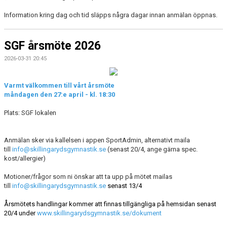
Information kring dag och tid släpps några dagar innan anmälan öppnas.
SGF årsmöte 2026
2026-03-31 20:45
Varmt välkommen till vårt årsmöte
måndagen den 27:e april - kl. 18:30
Plats: SGF lokalen
Anmälan sker via kallelsen i appen SportAdmin, alternativt maila
till
info@skillingarydsgymnastik.se
(senast 20/4, ange gärna spec.
kost/allergier)
Motioner/frågor som ni önskar att ta upp på mötet mailas
till
info@skillingarydsgymnastik.se
senast 13/4
Årsmötets handlingar kommer att finnas tillgängliga på hemsidan senast
20/4 under
www.skillingarydsgymnastik.se/dokument