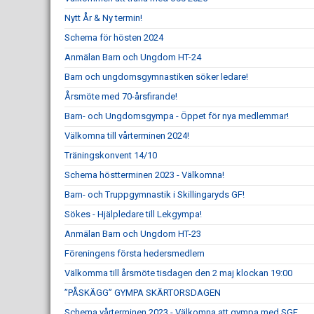
Nytt År & Ny termin!
Schema för hösten 2024
Anmälan Barn och Ungdom HT-24
Barn och ungdomsgymnastiken söker ledare!
Årsmöte med 70-årsfirande!
Barn- och Ungdomsgympa - Öppet för nya medlemmar!
Välkomna till vårterminen 2024!
Träningskonvent 14/10
Schema höstterminen 2023 - Välkomna!
Barn- och Truppgymnastik i Skillingaryds GF!
Sökes - Hjälpledare till Lekgympa!
Anmälan Barn och Ungdom HT-23
Föreningens första hedersmedlem
Välkomma till årsmöte tisdagen den 2 maj klockan 19:00
”PÅSKÄGG” GYMPA SKÄRTORSDAGEN
Schema vårterminen 2023 - Välkomna att gympa med SGF