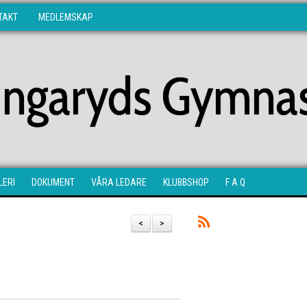
TAKT
MEDLEMSKAP
lingaryds Gymnas
LERI
DOKUMENT
VÅRA LEDARE
KLUBBSHOP
F A Q
<
>