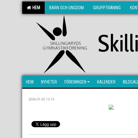
HEM
BARN OCH UNGDOM
GRUPPTRÄNING
KON
Skil
HEM
NYHETER
FÖRENINGEN
KALENDER
BILDGAL
2026-01-02 12:16