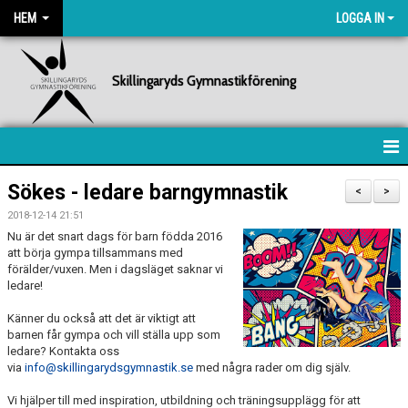
HEM
LOGGA IN
Skillingaryds Gymnastikförening
HEM
Sökes - ledare barngymnastik
<
>
2018-12-14 21:51
NYHETER
Nu är det snart dags för barn födda 2016
att börja gympa tillsammans med
FÖRENINGEN
förälder/vuxen. Men i dagsläget saknar vi
ledare!
KALENDER
Känner du också att det är viktigt att
barnen får gympa och vill ställa upp som
BILDGALLERI
ledare? Kontakta oss
via
info@skillingarydsgymnastik.se
med några rader om dig själv.
DOKUMENT
Vi hjälper till med inspiration, utbildning och träningsupplägg för att