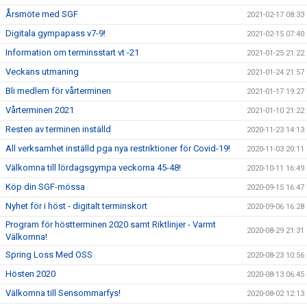
Årsmöte med SGF
2021-02-17 08:33
Digitala gympapass v7-9!
2021-02-15 07:40
Information om terminsstart vt -21
2021-01-25 21:22
Veckans utmaning
2021-01-24 21:57
Bli medlem för vårterminen
2021-01-17 19:27
Vårterminen 2021
2021-01-10 21:22
Resten av terminen inställd
2020-11-23 14:13
All verksamhet inställd pga nya restriktioner för Covid-19!
2020-11-03 20:11
Välkomna till lördagsgympa veckorna 45-48!
2020-10-11 16:49
Köp din SGF-mössa
2020-09-15 16:47
Nyhet för i höst - digitalt terminskort
2020-09-06 16:28
Program för höstterminen 2020 samt Riktlinjer - Varmt
2020-08-29 21:31
Välkomna!
Spring Loss Med OSS
2020-08-23 10:56
Hösten 2020
2020-08-13 06:45
Välkomna till Sensommarfys!
2020-08-02 12:13