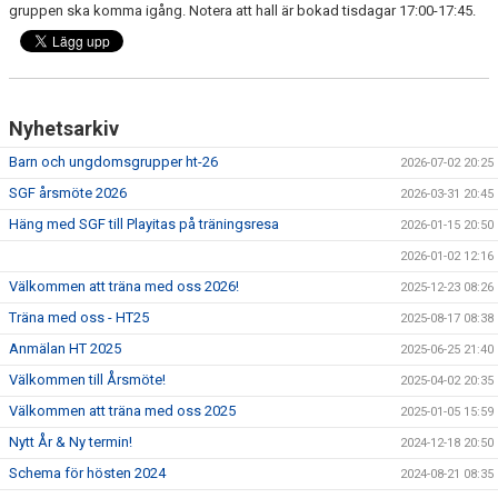
gruppen ska komma igång. Notera att hall är bokad tisdagar 17:00-17:45.
VÅRA LEDARE
KLUBBSHOP
F A Q
Nyhetsarkiv
Barn och ungdomsgrupper ht-26
2026-07-02 20:25
SGF årsmöte 2026
2026-03-31 20:45
Häng med SGF till Playitas på träningsresa
2026-01-15 20:50
2026-01-02 12:16
Välkommen att träna med oss 2026!
2025-12-23 08:26
Träna med oss - HT25
2025-08-17 08:38
Anmälan HT 2025
2025-06-25 21:40
Välkommen till Årsmöte!
2025-04-02 20:35
Välkommen att träna med oss 2025
2025-01-05 15:59
Nytt År & Ny termin!
2024-12-18 20:50
Schema för hösten 2024
2024-08-21 08:35