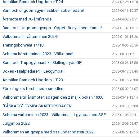
Anmälan Barn och Ungdom HT-24
2024-07-28 17:10
Barn och ungdomsgymnastiken söker ledare!
2024-06-16 10:37
Årsmöte med 70-årsfirande!
2024-04-02 21:51
Barn- och Ungdomsgympa - Öppet för nya medlemmar!
2024-01-07 11:17
Välkomna till vårterminen 2024!
2024-01-01 15:26
Träningskonvent 14/10
2023-10-05 20:56
Schema höstterminen 2023 - Välkomna!
2023-08-30 19:11
Barn- och Truppgymnastik i Skillingaryds GF!
2023-08-26 15:50
Sökes - Hjälpledare till Lekgympa!
2023-08-17 09:45
Anmälan Barn och Ungdom HT-23
2023-08-15 20:00
Föreningens första hedersmedlem
2023-05-02 21:07
Välkomma till årsmöte tisdagen den 2 maj klockan 19:00
2023-03-19 18:14
”PÅSKÄGG” GYMPA SKÄRTORSDAGEN
2023-03-18 09:00
Schema vårterminen 2023 - Välkomna att gympa med SGF
2023-01-03 20:41
Julgympa 2022
2022-12-09 06:47
Välkommen att gympa med oss under hösten 2022!
2022-08-27 12:15