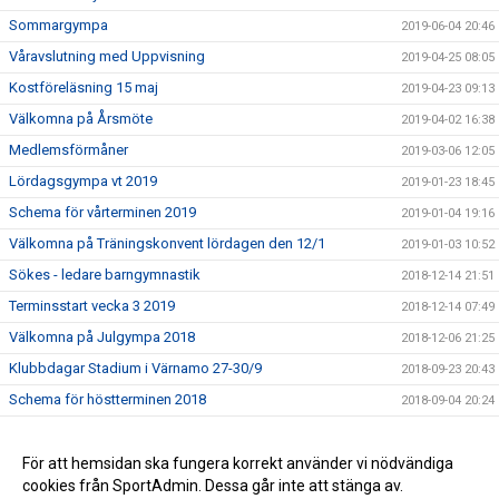
Sommargympa
2019-06-04 20:46
Våravslutning med Uppvisning
2019-04-25 08:05
Kostföreläsning 15 maj
2019-04-23 09:13
Välkomna på Årsmöte
2019-04-02 16:38
Medlemsförmåner
2019-03-06 12:05
Lördagsgympa vt 2019
2019-01-23 18:45
Schema för vårterminen 2019
2019-01-04 19:16
Välkomna på Träningskonvent lördagen den 12/1
2019-01-03 10:52
Sökes - ledare barngymnastik
2018-12-14 21:51
Terminsstart vecka 3 2019
2018-12-14 07:49
Välkomna på Julgympa 2018
2018-12-06 21:25
Klubbdagar Stadium i Värnamo 27-30/9
2018-09-23 20:43
Schema för höstterminen 2018
2018-09-04 20:24
Höstterminen 2018
2018-08-12 20:42
Sommargympa 2018
För att hemsidan ska fungera korrekt använder vi nödvändiga
2018-07-09 10:22
cookies från SportAdmin. Dessa går inte att stänga av.
Uppvisning/Avslutning 6 maj
2018-07-09 10:21