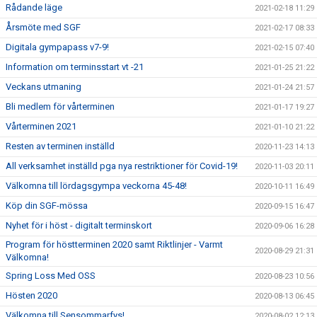
Rådande läge
2021-02-18 11:29
Årsmöte med SGF
2021-02-17 08:33
Digitala gympapass v7-9!
2021-02-15 07:40
Information om terminsstart vt -21
2021-01-25 21:22
Veckans utmaning
2021-01-24 21:57
Bli medlem för vårterminen
2021-01-17 19:27
Vårterminen 2021
2021-01-10 21:22
Resten av terminen inställd
2020-11-23 14:13
All verksamhet inställd pga nya restriktioner för Covid-19!
2020-11-03 20:11
Välkomna till lördagsgympa veckorna 45-48!
2020-10-11 16:49
Köp din SGF-mössa
2020-09-15 16:47
Nyhet för i höst - digitalt terminskort
2020-09-06 16:28
Program för höstterminen 2020 samt Riktlinjer - Varmt
2020-08-29 21:31
Välkomna!
Spring Loss Med OSS
2020-08-23 10:56
Hösten 2020
2020-08-13 06:45
Välkomna till Sensommarfys!
2020-08-02 12:13