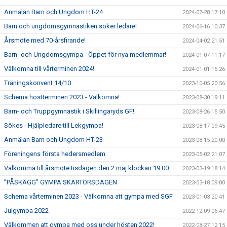
Anmälan Barn och Ungdom HT-24
2024-07-28 17:10
Barn och ungdomsgymnastiken söker ledare!
2024-06-16 10:37
Årsmöte med 70-årsfirande!
2024-04-02 21:51
Barn- och Ungdomsgympa - Öppet för nya medlemmar!
2024-01-07 11:17
Välkomna till vårterminen 2024!
2024-01-01 15:26
Träningskonvent 14/10
2023-10-05 20:56
Schema höstterminen 2023 - Välkomna!
2023-08-30 19:11
Barn- och Truppgymnastik i Skillingaryds GF!
2023-08-26 15:50
Sökes - Hjälpledare till Lekgympa!
2023-08-17 09:45
Anmälan Barn och Ungdom HT-23
2023-08-15 20:00
Föreningens första hedersmedlem
2023-05-02 21:07
Välkomma till årsmöte tisdagen den 2 maj klockan 19:00
2023-03-19 18:14
”PÅSKÄGG” GYMPA SKÄRTORSDAGEN
2023-03-18 09:00
Schema vårterminen 2023 - Välkomna att gympa med SGF
2023-01-03 20:41
Julgympa 2022
2022-12-09 06:47
Välkommen att gympa med oss under hösten 2022!
2022-08-27 12:15