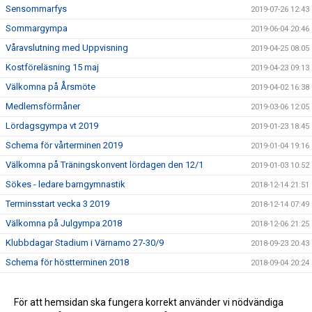
Sensommarfys
2019-07-26 12:43
Sommargympa
2019-06-04 20:46
Våravslutning med Uppvisning
2019-04-25 08:05
Kostföreläsning 15 maj
2019-04-23 09:13
Välkomna på Årsmöte
2019-04-02 16:38
Medlemsförmåner
2019-03-06 12:05
Lördagsgympa vt 2019
2019-01-23 18:45
Schema för vårterminen 2019
2019-01-04 19:16
Välkomna på Träningskonvent lördagen den 12/1
2019-01-03 10:52
Sökes - ledare barngymnastik
2018-12-14 21:51
Terminsstart vecka 3 2019
2018-12-14 07:49
Välkomna på Julgympa 2018
2018-12-06 21:25
Klubbdagar Stadium i Värnamo 27-30/9
2018-09-23 20:43
Schema för höstterminen 2018
2018-09-04 20:24
Höstterminen 2018
2018-08-12 20:42
Sommargympa 2018
För att hemsidan ska fungera korrekt använder vi nödvändiga
2018-07-09 10:22