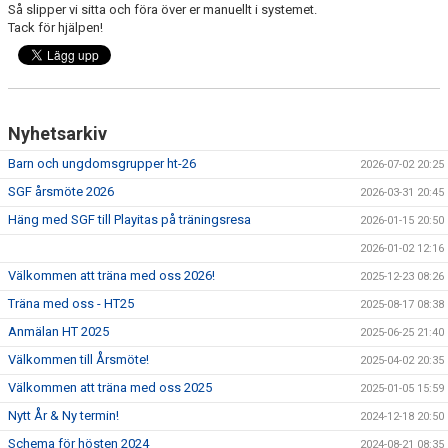
Så slipper vi sitta och föra över er manuellt i systemet.
VÅRA LEDARE
Tack för hjälpen!
KLUBBSHOP
F A Q
Nyhetsarkiv
Barn och ungdomsgrupper ht-26
2026-07-02 20:25
SGF årsmöte 2026
2026-03-31 20:45
Häng med SGF till Playitas på träningsresa
2026-01-15 20:50
2026-01-02 12:16
Välkommen att träna med oss 2026!
2025-12-23 08:26
Träna med oss - HT25
2025-08-17 08:38
Anmälan HT 2025
2025-06-25 21:40
Välkommen till Årsmöte!
2025-04-02 20:35
Välkommen att träna med oss 2025
2025-01-05 15:59
Nytt År & Ny termin!
2024-12-18 20:50
Schema för hösten 2024
2024-08-21 08:35