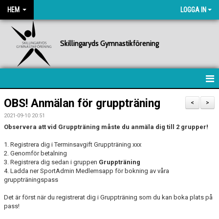
HEM
LOGGA IN
Skillingaryds Gymnastikförening
HEM
OBS! Anmälan för gruppträning
<
>
2021-09-10 20:51
NYHETER
Observera att vid Gruppträning måste du anmäla dig till 2 grupper!
FÖRENINGEN
1. Registrera dig i Terminsavgift Gruppträning xxx
2. Genomför betalning
3. Registrera dig sedan i gruppen
KALENDER
Gruppträning
4. Ladda ner SportAdmin Medlemsapp för bokning av våra
gruppträningspass
BILDGALLERI
Det är först när du registrerat dig i Gruppträning som du kan boka plats på
DOKUMENT
pass!