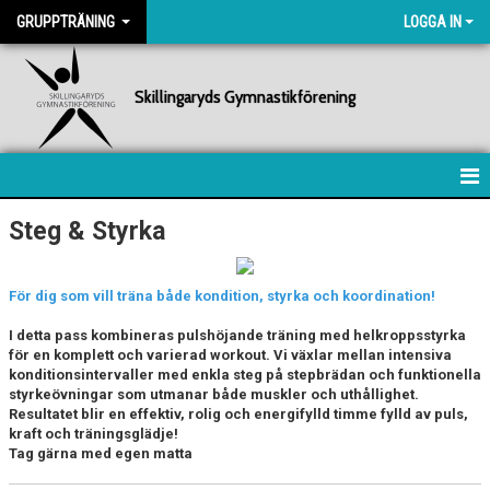
GRUPPTRÄNING
LOGGA IN
Skillingaryds Gymnastikförening
HEM
Steg & Styrka
SCHEMA
För dig som vill träna både kondition, styrka och koordination!
BACK & CORE
I detta pass kombineras pulshöjande träning med helkroppsstyrka
för en komplett och varierad workout. Vi växlar mellan intensiva
FREDAGSFYS
konditionsintervaller med enkla steg på stepbrädan och funktionella
styrkeövningar som utmanar både muskler och uthållighet.
HIIT
Resultatet blir en effektiv, rolig och energifylld timme fylld av puls,
kraft och träningsglädje!
Tag gärna med egen matta
INTERVALLER/TABATA